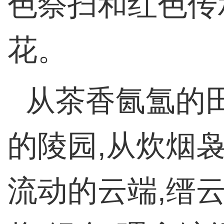
色祭扫和红色传
花。
从茶香氤氲的
的陵园,从炊烟
流动的云端,缙