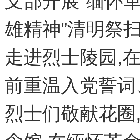
支部开展“缅怀
雄精神”清明祭
走进烈士陵园,
前重温入党誓词
烈士们敬献花圈