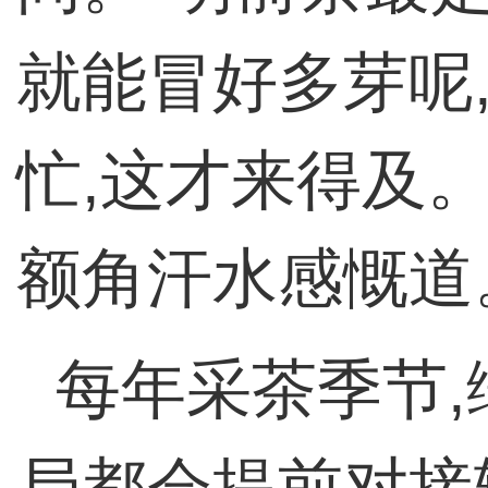
就能冒好多芽呢
忙,这才来得及
额角汗水感慨道
每年采茶季节
局都会提前对接