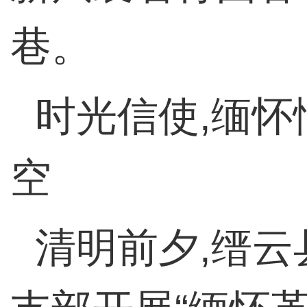
巷。
时光信使,缅
空
清明前夕,缙