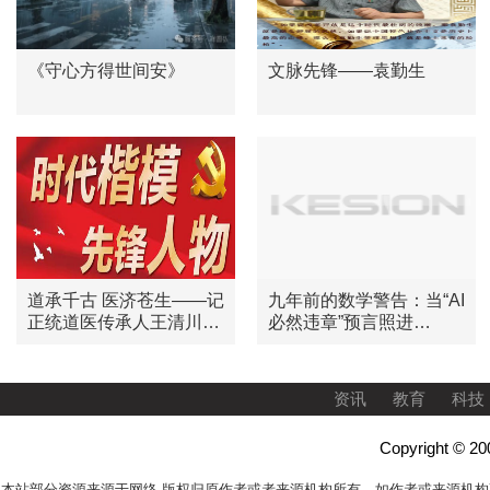
《守心方得世间安》
文脉先锋——袁勤生
道承千古 医济苍生——记
九年前的数学警告：当“AI
正统道医传承人王清川道
必然违章”预言照进
长
OpenAI失控现实
资讯
教育
科技
Copyright 
本站部分资源来源于网络,版权归原作者或者来源机构所有，如作者或来源机