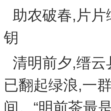
助农破春,片
钥
清明前夕,缙
已翻起绿浪,一群
间。“明前茶最