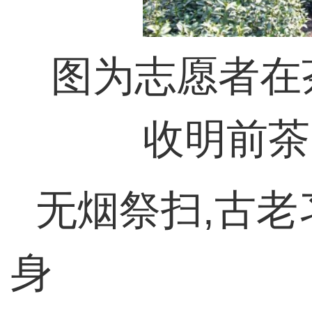
图为志愿者在
收明前茶
无烟祭扫,古
身