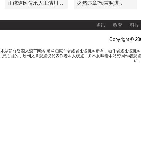
正统道医传承人王清川道
必然违章”预言照进
长
OpenAI失控现实
资讯
教育
科技
Copyright 
本站部分资源来源于网络,版权归原作者或者来源机构所有，如作者或来源机
息之目的，所刊文章观点仅代表作者本人观点，并不意味着本站赞同作者观点
诺