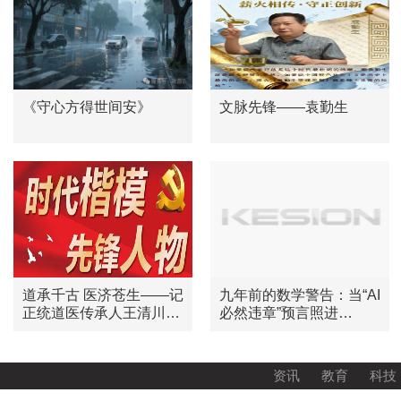
《守心方得世间安》
文脉先锋——袁勤生
道承千古 医济苍生——记
九年前的数学警告：当“AI
正统道医传承人王清川道
必然违章”预言照进
长
OpenAI失控现实
资讯
教育
科技