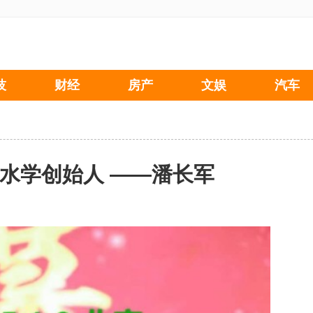
技
财经
房产
文娱
汽车
水学创始人 ——潘长军