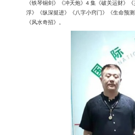
《铁琴铜剑》《冲天炮》4 集《破关运财》
浮》《纵深挺进》《八字小窍门》《生命预测
《风水奇招》。