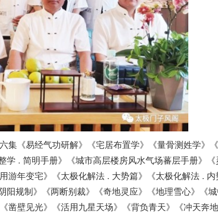
六集《易经气功研解》《宅居布置学》《量骨测姓学》
调整学 . 简明手册》《城市高层楼房风水气场蕃层手册》《
游年变宅》《太极化解法 . 大势篇》《太极化解法 . 内
》《阴阳规制》《两断别裁》《奇地灵应》《地理雪心》《城
《凿壁见光》《活用九星天场》《背负青天》《冲天奔