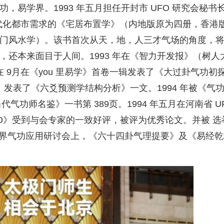
易学界。1993 年五月担任开封市 UFO 研究会秘书
合现代化都市需求的《宅居布置学》（内地版原为四册，香港
门风水学）。该书首次从天，地，人三才气场的角度，
还本来面目于人间。1993 年在《智力开发报》（树人
在 9月在《you 里易学》首卷一辑发表了《大过卦气功初
，发表了《六爻预测学结构分析》一文。1994 年被《气
气功师名鉴》一书第 389页。1994 年五月在河南省 UF
O》受到与会专家的一致好评，被评为优秀论文。并被 选
省第二界气功应用研讨会上，《六十四卦气理提要》及《易经