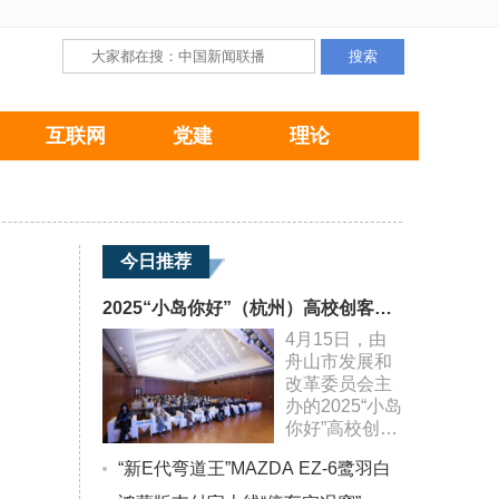
互联网
党建
理论
今日推荐
2025“小岛你好”（杭州）高校创客项目产业招商推介会圆满举行
4月15日，由
舟山市发展和
改革委员会主
办的2025“小岛
你好”高校创客
项目产业招商
“新E代弯道王”MAZDA EZ-6鹭羽白
推介会在浙江
大学成功举