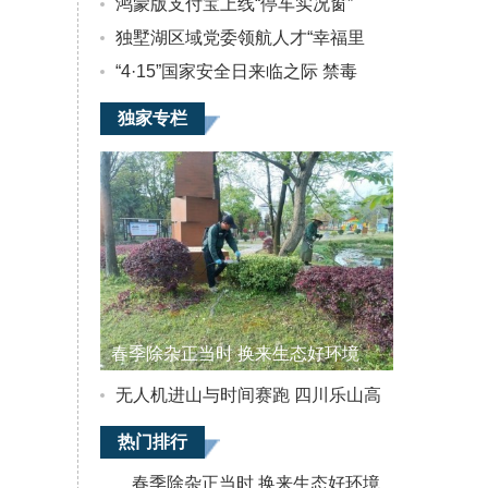
鸿蒙版支付宝上线“停车实况窗”
办。舟山市发
独墅湖区域党委领航人才“幸福里
展和改革委员
会党组成员、
“4·15”国家安全日来临之际 禁毒
副主任沈权，
创业代表中国
独家专栏
美术学院公共
艺术研究院副
院长阮怀俊，
携程集团合
春季除杂正当时 换来生态好环境
无人机进山与时间赛跑 四川乐山高
热门排行
春季除杂正当时 换来生态好环境