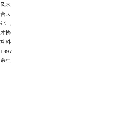
的风水
联合大
书长，
人才协
智功科
997
夏养生