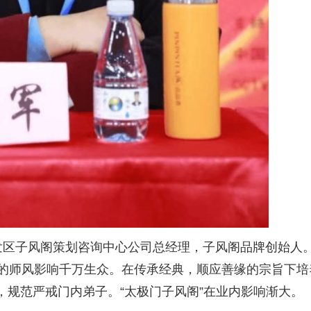
发区子风阁策划咨询中心公司总经理，子风阁品牌创始人
善诱的师风影响千万生众。在传承经典，顺应善缘的宗旨下
，规范严戒门内弟子。“太极门子风阁”在业内影响渐大。