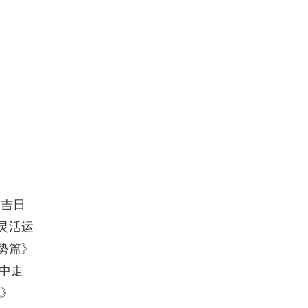
《吉日
灵活运
势篇》
中走
地》