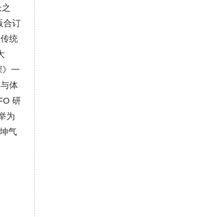
长之
版合订
将传统
大
探》一
功与体
O 研
举为
乾坤气