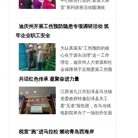
中心联合打造的“新居大讲
堂”系列讲座活动圆满收
官。活动以“
迪庆州开展工伤预防隐患专项调研活动 筑
牢企业职工安全
为认真落实“工伤预防的核
心在于源头治理”这一工作
理念，迪庆州人力资源和社
会保障局于近期委派工伤预
防专家
共话红色传承 凝聚奋进力量
江西省九江市彭泽县马当镇
党委政府特邀彭泽县关工
委“五老”报告团，在马当镇
电影院举办了一场别开生面
的专题
税宣“跑”进马拉松 燃动青岛西海岸