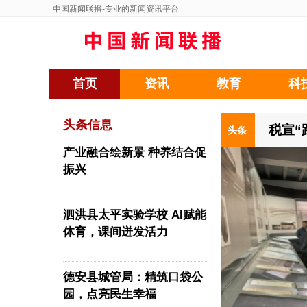
中国新闻联播
-专业的新闻资讯平台
首页
资讯
教育
科
头条信息
税宣“
头条
产业融合绘新景 种养结合促
振兴
泗洪县太平实验学校 AI赋能
体育，课间迸发活力
德安县城管局：精筑口袋公
园，点亮民生幸福