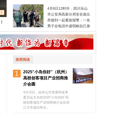
4月8日12时许，四川乐山
5
市公安局高新分局安谷派出
所接到一起紧急报警：一名
|
镇组织
男子在电话中虚弱称自己身
峡博
体不适、
推荐阅读
1
2025“小岛你好”（杭州）
高校创客项目产业招商推
介会圆
4月15日，由舟山市发展和改革
委员会主办的2025“小岛你好”高
校创客项目产业招商推介会在浙
江大学成功举办。