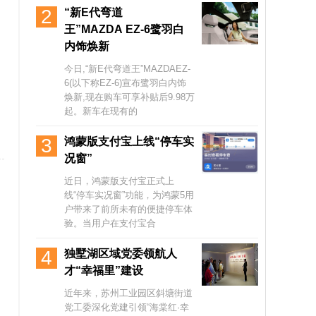
2
“新E代弯道
王”MAZDA EZ-6鹭羽白
内饰焕新
今日,“新E代弯道王”MAZDAEZ-
6(以下称EZ-6)宣布鹭羽白内饰
焕新,现在购车可享补贴后9.98万
起。新车在现有的
3
鸿蒙版支付宝上线“停车实
况窗”
近日，鸿蒙版支付宝正式上
线“停车实况窗”功能，为鸿蒙5用
户带来了前所未有的便捷停车体
验。当用户在支付宝合
4
独墅湖区域党委领航人
才“幸福里”建设
近年来，苏州工业园区斜塘街道
党工委深化党建引领“海棠红·幸