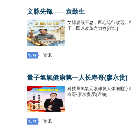
文脉先锋——袁勤生
文脉赓续不息，匠心笃行致远。
干，既以改革之力盘[详细]
资讯
量子氢氧健康第一人长寿哥(廖永贵)
科技量氢氧元素修复人体细胞疗
寿哥-廖永贵,男[详细]
资讯