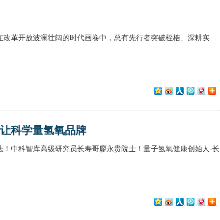
在改革开放波澜壮阔的时代画卷中，总有先行者突破桎梏、深耕实
 让科学量氢氧品牌
法！中科智库高级研究员长寿哥廖永贵院士！量子氢氧健康创始人-长