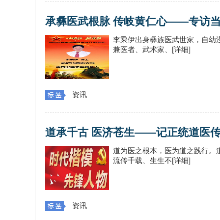
承彝医武根脉 传岐黄仁心——专访
李乘伊出身彝族医武世家，自幼
兼医者、武术家、[详细]
资讯
道承千古 医济苍生——记正统道医
道为医之根本，医为道之践行。
流传千载、生生不[详细]
资讯