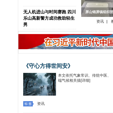
无人机进山与时间赛跑 四川
屏山锦屏镇组织
乐山高新警方成功救助轻生
资讯
|
为深入贯彻落实乡村振兴
男
部分村支部书记、驻村
《守心方得世间安》
本文依托气象常识、传统中医、
端气候相关描[详细]
资讯