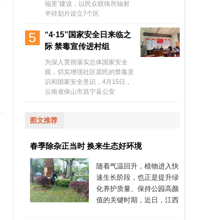
福里”建设，以民众联络所辐射
半径划片设立7个区
5
“4·15”国家安全日来临之
际 禁毒宣传进村组
为深入贯彻落实总体国家安全
观，切实增强社区居民的禁毒意
识和国家安全意识，4月15日，
云南省保山市昌宁县公安
图文推荐
春季除杂正当时 换来生态好环境
随着气温回升，植物进入快
速生长阶段，也正是提升绿
化养护质量、保持公园高颜
值的关键时期，近日，江西
省九江市