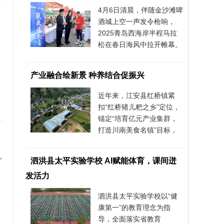
4月6日清晨，伴随金沙滩啤
酒城上空一声发令枪响，
2025青岛西海岸半程马拉
松在春日海风中拉开帷幕。
15000名跑者
产业融合绘新景 种养结合促振兴
近年来，江安县红桥镇紧
扣“红桥猪儿粑之乡”定位，
锚定“培育亿元产业集群，
打造川南美食名镇”目标，
以党建为
十
泗洪县太平实验学校 AI赋能体育，课间迸
发活力
泗洪县太平实验学校以“健
康第一”的教育理念为指
导，全面落实省教育