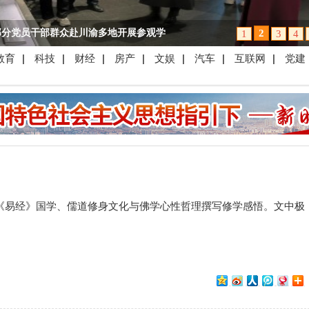
部分党员干部群众赴川渝多地开展参观学
2
1
3
4
教育
|
科技
|
财经
|
房产
|
文娱
|
汽车
|
互联网
|
党建
战略,拓宽工作思路,激发干事创业热情。近日,在宜宾屏山县总工会帮助支持下,锦屏
第一书记、党员干部及村民代表共37人,赴四川省广安市围子村、小平故里、重庆市三
《易经》国学、儒道修身文化与佛学心性哲理撰写修学感悟。文中极