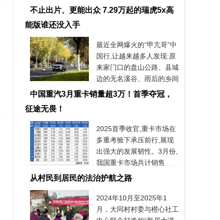
不止出片、更能出众 7.29万起的瑞虎5x高
能版谁还没入手
最近全网爆火的“甲亢哥”中
国行,让越来越多人发现:原
来家门口的盘山公路、县城
边的无名溪谷、雨后的乡间
小
中国重汽3月重卡销量超3万！首季夺冠，
征途无畏！
2025首季收官,重卡市场在
多重考验下承压前行,展现
出强大的发展韧性。3月份,
我国重卡市场共计销售
111483辆,环
从村民到居民的法治护航之路
2024年10月至2025年1
月，大同村村委与橙心社工